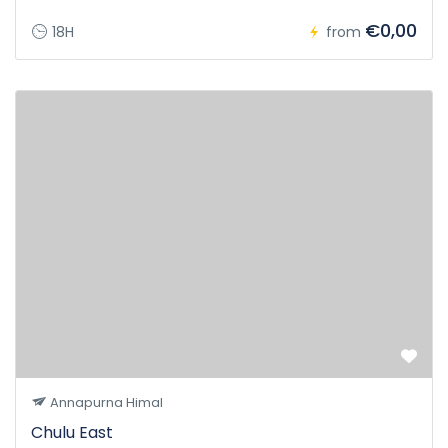
€0,00
18H
from
Annapurna Himal
Chulu East