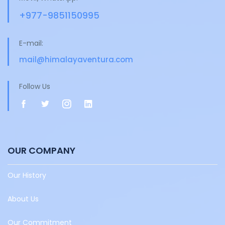
+977-9851150995
E-mail:
mail@himalayaventura.com
Follow Us
OUR COMPANY
Our History
About Us
Our Commitment