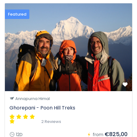
Featured
Annapurna Himal
Ghorepani - Poon Hill Treks
2 Reviews
€825,00
12D
from