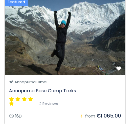
Featured
Annapurna Himal
Annapurna Base Camp Treks
2 Reviews
€1.065,00
16D
from