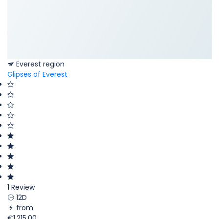
Everest region
Glipses of Everest
1 Review
12D
from
€1.215,00