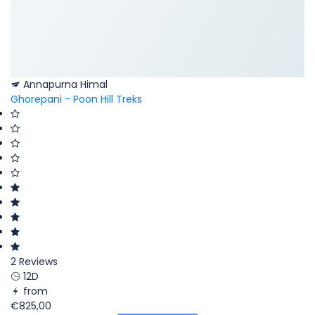
Annapurna Himal
Ghorepani - Poon Hill Treks
2 Reviews
12D
from
€825,00