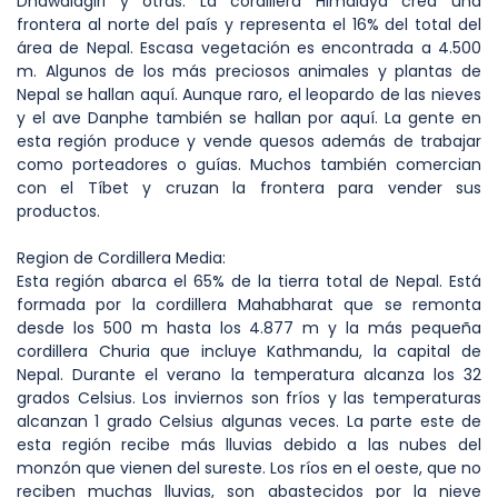
Dhawalagiri y otras. La cordillera Himalaya crea una
frontera al norte del país y representa el 16% del total del
área de Nepal. Escasa vegetación es encontrada a 4.500
m. Algunos de los más preciosos animales y plantas de
Nepal se hallan aquí. Aunque raro, el leopardo de las nieves
y el ave Danphe también se hallan por aquí. La gente en
esta región produce y vende quesos además de trabajar
como porteadores o guías. Muchos también comercian
con el Tíbet y cruzan la frontera para vender sus
productos.
Region de Cordillera Media:
Esta región abarca el 65% de la tierra total de Nepal. Está
formada por la cordillera Mahabharat que se remonta
desde los 500 m hasta los 4.877 m y la más pequeña
cordillera Churia que incluye Kathmandu, la capital de
Nepal. Durante el verano la temperatura alcanza los 32
grados Celsius. Los inviernos son fríos y las temperaturas
alcanzan 1 grado Celsius algunas veces. La parte este de
esta región recibe más lluvias debido a las nubes del
monzón que vienen del sureste. Los ríos en el oeste, que no
reciben muchas lluvias, son abastecidos por la nieve