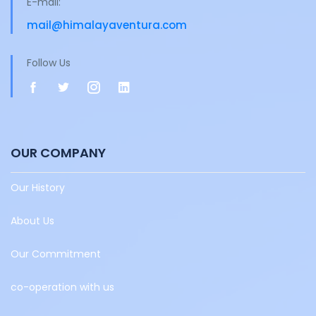
E-mail:
mail@himalayaventura.com
Follow Us
OUR COMPANY
Our History
About Us
Our Commitment
co-operation with us