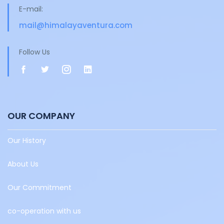
E-mail:
mail@himalayaventura.com
Follow Us
OUR COMPANY
Our History
About Us
Our Commitment
co-operation with us