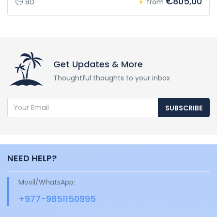
€805,00
8D
from
Get Updates & More
Thoughtful thoughts to your inbox
SUBSCRIBE
NEED HELP?
Movil/WhatsApp:
+977-9851150995