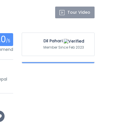
Tour Video
.0
/5
Dil Pahari
Member Since Feb 2023
ommend
epal