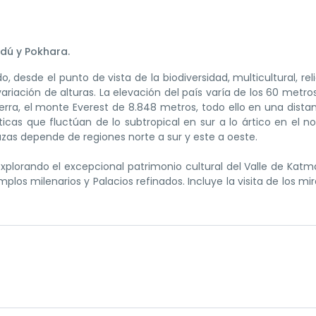
dú y Pokhara.
 desde el punto de vista de la biodiversidad, multicultural, reli
ariación de alturas. La elevación del país varía de los 60 metro
ierra, el monte Everest de 8.848 metros, todo ello en una dista
icas que fluctúan de lo subtropical en sur a lo ártico en el no
azas depende de regiones norte a sur y este a oeste.
a explorando el excepcional patrimonio cultural del Valle de Kat
los milenarios y Palacios refinados. Incluye la visita de los mi
nacional de Kathmandu a la su llegada. Realizamos traslado al 