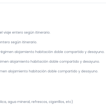
a del hotel y traslado al aeropuerto internacional de Katmand
tmandú, Nepal.
 viaje entero según itinerario.
ntero según itinerario.
régimen alojamiento habitación doble compartido y desayuno.
égimen alojamiento habitación doble compartido y desayuno.
gimen alojamiento habitación doble compartido y desayuno.
ca, agua mineral, refrescos, cigarrillos, etc)