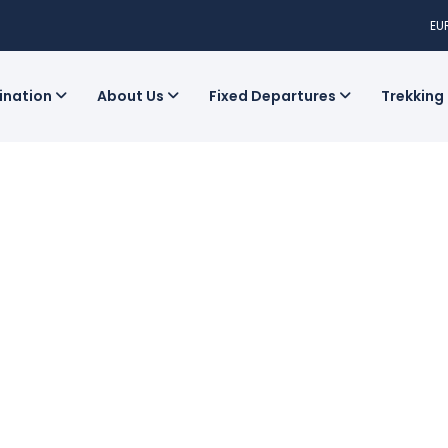
EU
tination
About Us
Fixed Departures
Trekking