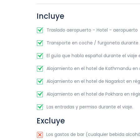
Duración de excursión:
Aprox. 4 horas
Desayuno: Desayuno en Hotel y libre. Despedid
Alojamiento en:
Hotel
hora provista de salida del vuelo. Salida de Ka
Incluye
Alimentación:
desayuno
Traslado aeropuerto – Hotel – aeropuerto
Transporte en coche / furgoneta durante el
El guía que habla español durante el viaje e
Alojamiento en el hotel de Kathmandu en 
Alojamiento en el hotel de Nagarkot en r
Alojamiento en el hotel de Pokhara en ré
Las entradas y permiso durante el viaje.
Excluye
Los gastos de bar (cualquier bebida alcohóli