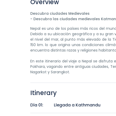
Overview
Descubra ciudades Medievales
- Descubra las ciudades medievales Katman
Nepal es uno de los países más ricos del mundo,
Debido a su ubicación geográfica y a su gran v
el nivel del mar, al punto más elevado de la T
150 km. lo que origina unas condiciones climát
encuentra distintas razas y religiones habitant
En este itinerario del viaje a Nepal se disfrut
Pokhara, vagando entre antiguas ciudades, Temp
Nagarkot y Sarangkot.
Itinerary
Día 01:
Llegada a Kathmandu
Nosotros les recibimos en el Aeropuerto Inter