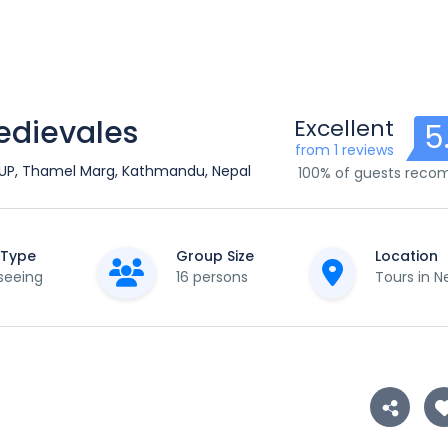
edievales
Excellent
5
from 1 reviews
P, Thamel Marg, Kathmandu, Nepal
100% of guests rec
 Type
Group Size
Location
seeing
16 persons
Tours in N