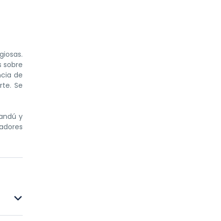
giosas.
s sobre
ncia de
rte. Se
mandú y
radores
hotel y