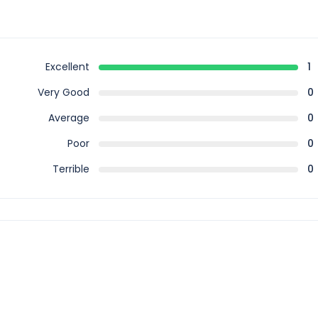
Excellent
1
Very Good
0
Average
0
Poor
0
Terrible
0