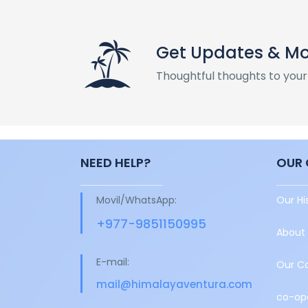
Get Updates & M
Thoughtful thoughts to your
NEED HELP?
OUR
Movil/WhatsApp:
Our Hi
+977-9851150995
About
E-mail:
Our C
mail@himalayaventura.com
co-ope