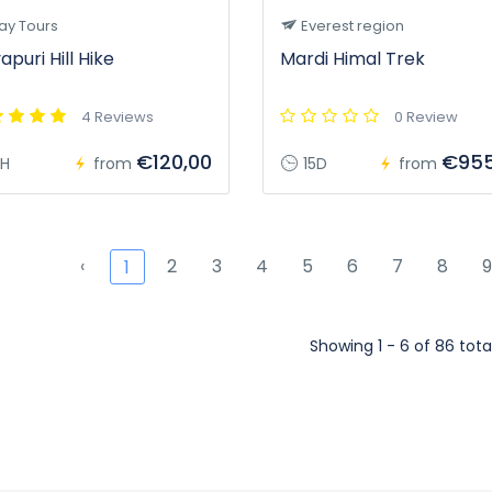
ay Tours
Everest region
apuri Hill Hike
Mardi Himal Trek
4 Reviews
0 Review
€120,00
€955
H
from
15D
from
‹
2
3
4
5
6
7
8
9
1
Showing 1 - 6 of 86 tota