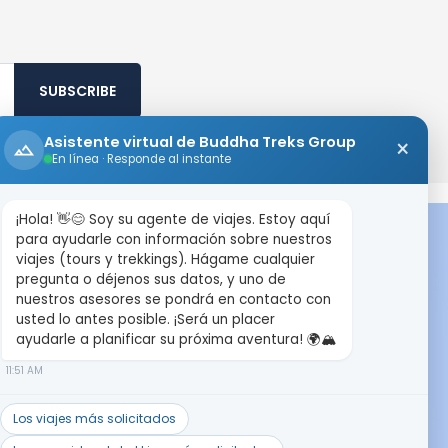
SUBSCRIBE
Asistente virtual de Buddha Treks Group
×
En línea · Responde al instante
¡Hola! 👋😊 Soy su agente de viajes. Estoy aquí
TRAVEL DESTINATION
para ayudarle con información sobre nuestros
viajes (tours y trekkings). Hágame cualquier
pregunta o déjenos sus datos, y uno de
Nepal
nuestros asesores se pondrá en contacto con
usted lo antes posible. ¡Será un placer
Tibet
ayudarle a planificar su próxima aventura! 🌍🏔️
11:51 AM
Bhutan
Los viajes más solicitados