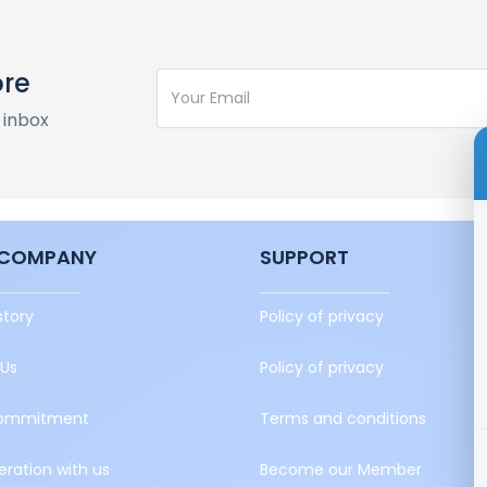
ore
 inbox
 COMPANY
SUPPORT
story
Policy of privacy
 Us
Policy of privacy
ommitment
Terms and conditions
ration with us
Become our Member