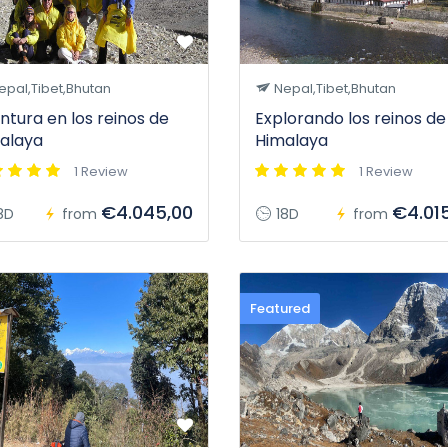
pal,Tibet,Bhutan
Nepal,Tibet,Bhutan
ntura en los reinos de
Explorando los reinos de
alaya
Himalaya
1 Review
1 Review
€4.045,00
€4.01
8D
from
18D
from
Featured