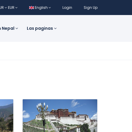
UR
EUR
English
Login
Sign Up
n Nepal
Las paginas