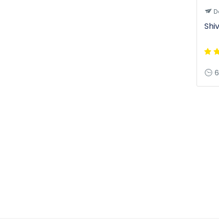
D
Shiv
6