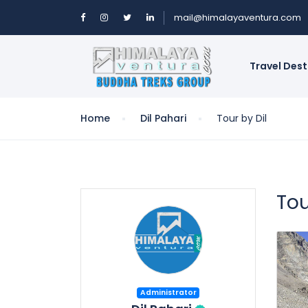
mail@himalayaventura.com
Travel Des
Home
Dil Pahari
Tour by Dil
Tou
Administrator