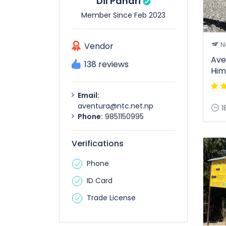
Dil Pahari
Member Since Feb 2023
Ne
Vendor
Ave
138 reviews
Him
Email:
aventura@ntc.net.np
1
Phone:
9851150995
Verifications
Phone
ID Card
Trade License