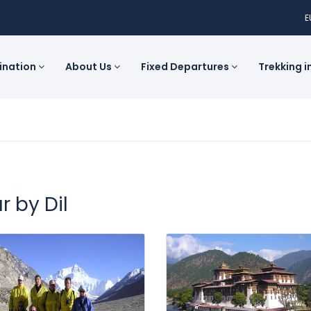
E
tination
About Us
Fixed Departures
Trekking i
r by Dil