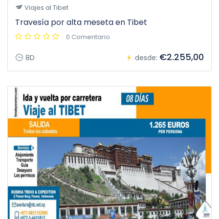
Viajes al Tibet
Travesía por alta meseta en Tibet
0 Comentario
€2.255,00
8D
desde: