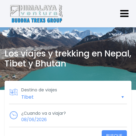
Los viajes y trekking en Nepal,
Tibet y Bhutan
Destino de viajes
¿Cuando va a viajar?
08/06/2026
BUSQUE