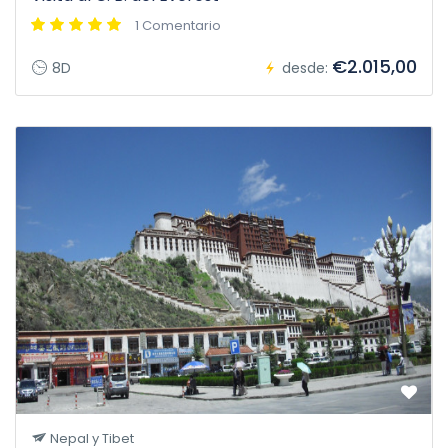
1 Comentario
€2.015,00
8D
desde:
Nepal y Tibet