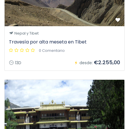
Nepal y Tibet
Travesía por alta meseta en Tibet
0 Comentario
€2.255,00
13D
desde: