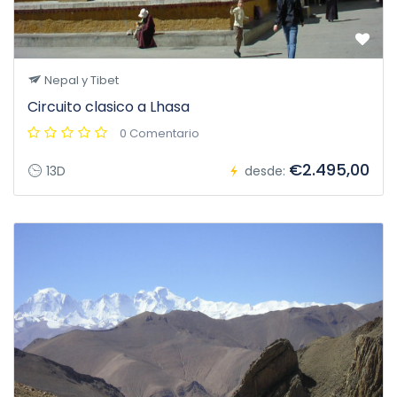
Nepal y Tibet
Circuito clasico a Lhasa
0 Comentario
€2.495,00
13D
desde: