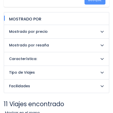
MOSTRADO POR
Mostrado por precio
Mostrado por resaña
Característica:
Tipo de Viajes
Facilidades
11 Viajes encontrado
Mostrar en el mapa