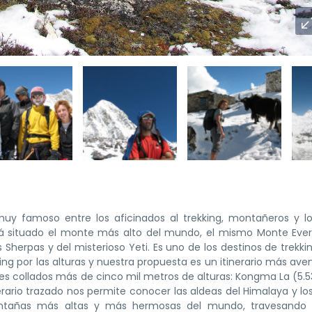
uy famoso entre los aficinados al trekking, montañeros y l
á situado el monte más alto del mundo, el mismo Monte Evere
herpas y del misterioso Yeti. Es uno de los destinos de trekk
ing por las alturas y nuestra propuesta es un itinerario más ave
tres collados más de cinco mil metros de alturas: Kongma La (5.5
nerario trazado nos permite conocer las aldeas del Himalaya y los
montañas más altas y más hermosas del mundo, travesando 