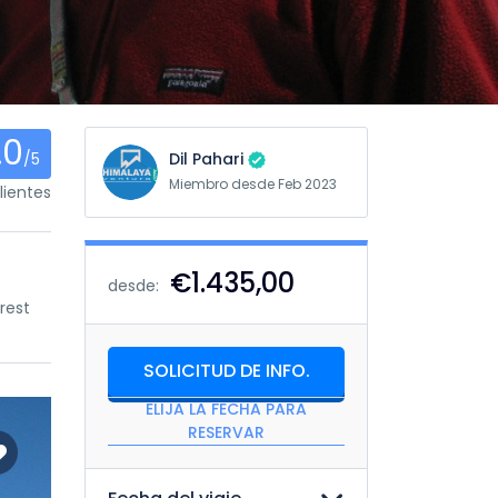
.0
/5
Dil Pahari
Miembro desde Feb 2023
ientes
€1.435,00
desde:
rest
SOLICITUD DE INFO.
ELIJA LA FECHA PARA
RESERVAR