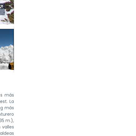
os más
st. La
ing más
nturero
35 m.),
 valles
aldeas