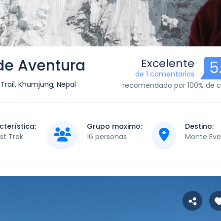
de Aventura
Excelente
5
de 1 comentarios
rail, Khumjung, Nepal
recomendado por 100% de cl
terística:
Grupo maximo:
Destino:
st Trek
16 personas
Monte Eve