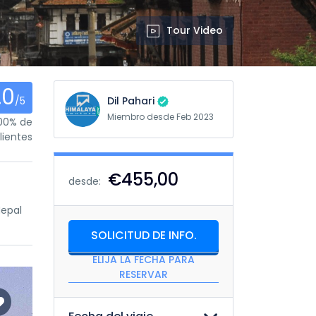
Tour Video
.0
/5
Dil Pahari
Miembro desde Feb 2023
00% de
lientes
€455,00
desde:
Nepal
SOLICITUD DE INFO.
ELIJA LA FECHA PARA
RESERVAR