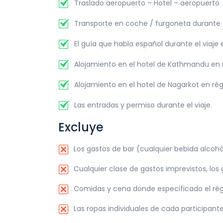
Traslado aeropuerto – Hotel – aeropuerto
Duración de excursión:
6 horas
Alojamiento en:
Hotel
Transporte en coche / furgoneta durante el
Alimentación:
desayuno
El guía que habla español durante el viaje e
Alojamiento en el hotel de Kathmandu en 
Alojamiento en el hotel de Nagarkot en r
Las entradas y permiso durante el viaje.
Excluye
Los gastos de bar (cualquier bebida alcohóli
Cualquier clase de gastos imprevistos, los 
Comidas y cena donde especificado el ré
Las ropas individuales de cada participant