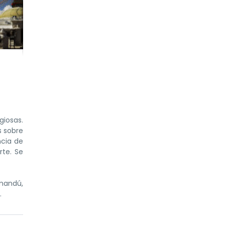
giosas.
s sobre
ncia de
rte. Se
tmandú,
.