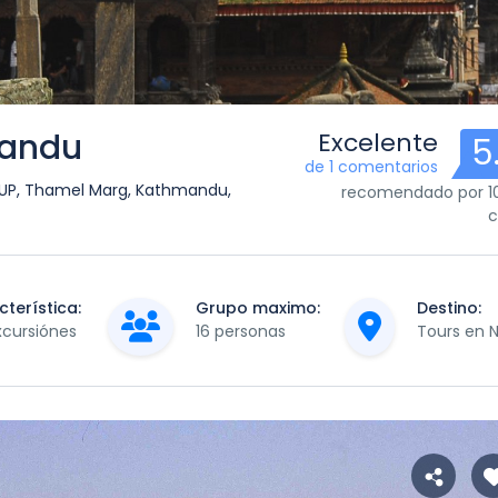
mandu
Excelente
5
de 1 comentarios
P, Thamel Marg, Kathmandu,
recomendado por 1
c
terística:
Grupo maximo:
Destino:
xcursiónes
16 personas
Tours en 